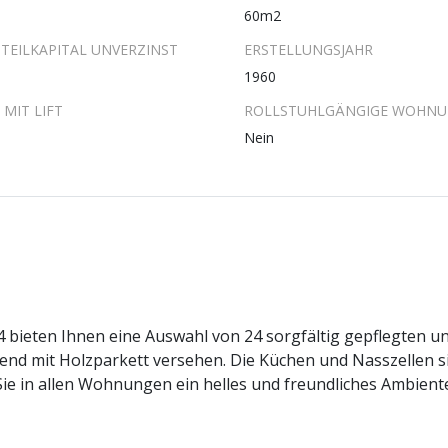
60m2
TEILKAPITAL UNVERZINST
ERSTELLUNGSJAHR
1960
MIT LIFT
ROLLSTUHLGÄNGIGE WOHN
Nein
4 bieten Ihnen eine Auswahl von 24 sorgfältig gepflegten 
end mit Holzparkett versehen. Die Küchen und Nasszellen s
Sie in allen Wohnungen ein helles und freundliches Ambien