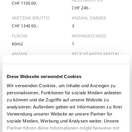
CHF 1100.00.-
CHF 240.-
MIETZINS BRUTTO
ANZAHL ZIMMER
CHF 1340.00.-
3
FLÄCHE
WOHNGESCHOSS
60m2
1.
ANZAHL
PFLICHTANTEILKAPITAL
WOHNGESCHOSSE
UNVERZINST
4
CHF 2800.-
ERSTELLUNGSJAHR
LETZTE RENOVATION
Diese Webseite verwendet Cookies
1960
2019
Wir verwenden Cookies, um Inhalte und Anzeigen zu
personalisieren, Funktionen für soziale Medien anbieten
GESCHIRRSPÜLER
WOHNUNG MIT LIFT
zu können und die Zugriffe auf unsere Website zu
Ja
Nein
analysieren. Außerdem geben wir Informationen zu Ihrer
ROLLSTUHLGÄNGIGE
Verwendung unserer Website an unsere Partner für
WOHNUNG
soziale Medien, Werbung und Analysen weiter. Unsere
Nein
Partner führen diese Informationen möglicherweise mit