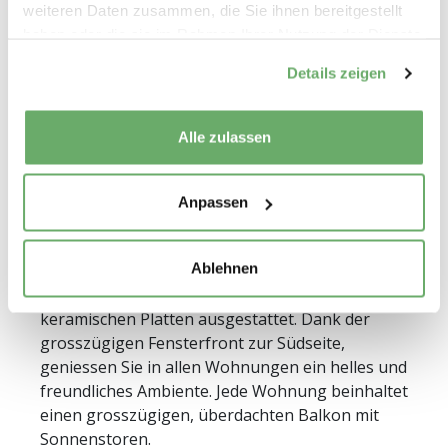
weiteren Daten zusammen, die Sie ihnen bereitgestellt
haben oder die sie im Rahmen Ihrer Nutzung der Dienste
gesammelt haben.
Details zeigen
Wohnungsbeschrieb
Alle zulassen
Ausstattung
Die vierstöckigen Wohnhäuser am Hinterberg
20 - 24 bieten Ihnen eine Auswahl von 24
Anpassen
sorgfältig gepflegten und instand gesetzten
Wohnungen in unterschiedlichen Grössen. Die
Ablehnen
Böden sind überwiegend mit Holzparkett
versehen. Die Küchen und Nasszellen sind mit
keramischen Platten ausgestattet. Dank der
grosszügigen Fensterfront zur Südseite,
geniessen Sie in allen Wohnungen ein helles und
freundliches Ambiente. Jede Wohnung beinhaltet
einen grosszügigen, überdachten Balkon mit
Sonnenstoren.