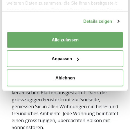
weiteren Daten zusammen, die Sie ihnen bereitgestellt
haben oder die sie im Rahmen Ihrer Nutzung der Dienste
gesammelt haben.
Details zeigen
Wohnungsbeschrieb
Alle zulassen
Ausstattung
Die vierstöckigen Wohnhäuser am Hinterberg
20 - 24 bieten Ihnen eine Auswahl von 24
Anpassen
sorgfältig gepflegten und instand gesetzten
Wohnungen in unterschiedlichen Grössen. Die
Ablehnen
Böden sind überwiegend mit Holzparkett
versehen. Die Küchen und Nasszellen sind mit
keramischen Platten ausgestattet. Dank der
grosszügigen Fensterfront zur Südseite,
geniessen Sie in allen Wohnungen ein helles und
freundliches Ambiente. Jede Wohnung beinhaltet
einen grosszügigen, überdachten Balkon mit
Sonnenstoren.