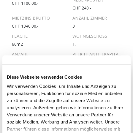
CHF 1100.00.-
CHF 240.-
MIETZINS BRUTTO
ANZAHL ZIMMER
CHF 1340.00.-
3
FLÄCHE
WOHNGESCHOSS
60m2
1.
ANZAHL
PFLICHTANTEILKAPITAL
WOHNGESCHOSSE
UNVERZINST
4
CHF 2800.-
ERSTELLUNGSJAHR
LETZTE RENOVATION
Diese Webseite verwendet Cookies
1960
2019
Wir verwenden Cookies, um Inhalte und Anzeigen zu
personalisieren, Funktionen für soziale Medien anbieten
GESCHIRRSPÜLER
WOHNUNG MIT LIFT
zu können und die Zugriffe auf unsere Website zu
Ja
Nein
analysieren. Außerdem geben wir Informationen zu Ihrer
ROLLSTUHLGÄNGIGE
Verwendung unserer Website an unsere Partner für
WOHNUNG
soziale Medien, Werbung und Analysen weiter. Unsere
Nein
Partner führen diese Informationen möglicherweise mit