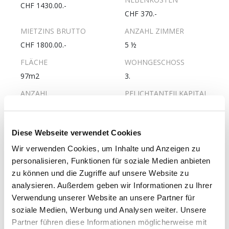
CHF 1430.00.-
CHF 370.-
MIETZINS BRUTTO
ANZAHL ZIMMER
CHF 1800.00.-
5 ½
FLÄCHE
WOHNGESCHOSS
97m2
3.
ANZAHL
PFLICHTANTEILKAPITAL
WOHNGESCHOSSE
UNVERZINST
4
CHF 3200.-
ERSTELLUNGSJAHR
LETZTE RENOVATION
Diese Webseite verwendet Cookies
1960
2019
Wir verwenden Cookies, um Inhalte und Anzeigen zu
personalisieren, Funktionen für soziale Medien anbieten
GESCHIRRSPÜLER
WOHNUNG MIT LIFT
zu können und die Zugriffe auf unsere Website zu
Ja
Nein
analysieren. Außerdem geben wir Informationen zu Ihrer
ROLLSTUHLGÄNGIGE
Verwendung unserer Website an unsere Partner für
WOHNUNG
soziale Medien, Werbung und Analysen weiter. Unsere
Nein
Partner führen diese Informationen möglicherweise mit