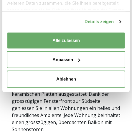
weiteren Daten zusammen, die Sie ihnen bereitgestellt
haben oder die sie im Rahmen Ihrer Nutzung der Dienste
gesammelt haben.
Details zeigen
Wohnungsbeschrieb
Alle zulassen
Ausstattung
Die vierstöckigen Wohnhäuser am Hinterberg
20 - 24 bieten Ihnen eine Auswahl von 24
Anpassen
sorgfältig gepflegten und instand gesetzten
Wohnungen in unterschiedlichen Grössen. Die
Ablehnen
Böden sind überwiegend mit Holzparkett
versehen. Die Küchen und Nasszellen sind mit
keramischen Platten ausgestattet. Dank der
grosszügigen Fensterfront zur Südseite,
geniessen Sie in allen Wohnungen ein helles und
freundliches Ambiente. Jede Wohnung beinhaltet
einen grosszügigen, überdachten Balkon mit
Sonnenstoren.