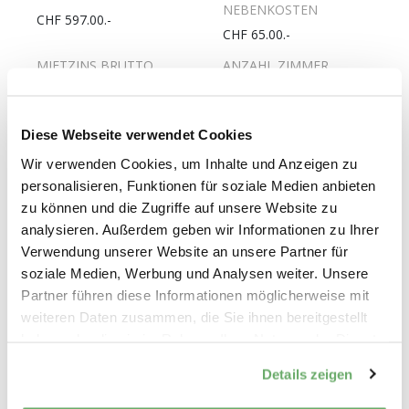
NEBENKOSTEN
CHF 597.00.-
CHF 65.00.-
MIETZINS BRUTTO
ANZAHL ZIMMER
CHF 662.00.-
1 ½
FLÄCHE
WOHNGESCHOSS
Diese Webseite verwendet Cookies
33m2
10.
Wir verwenden Cookies, um Inhalte und Anzeigen zu
ANZAHL
PFLICHTANTEILKAPITAL
personalisieren, Funktionen für soziale Medien anbieten
WOHNGESCHOSSE
UNVERZINST
zu können und die Zugriffe auf unsere Website zu
10
CHF 1800.-
analysieren. Außerdem geben wir Informationen zu Ihrer
ERSTELLUNGSJAHR
LETZTE RENOVATION
Verwendung unserer Website an unsere Partner für
1972
2019
soziale Medien, Werbung und Analysen weiter. Unsere
Partner führen diese Informationen möglicherweise mit
GESCHIRRSPÜLER
WOHNUNG MIT LIFT
weiteren Daten zusammen, die Sie ihnen bereitgestellt
Nein
Ja
haben oder die sie im Rahmen Ihrer Nutzung der Dienste
ROLLSTUHLGÄNGIGE
gesammelt haben.
WOHNUNG
Details zeigen
Nein