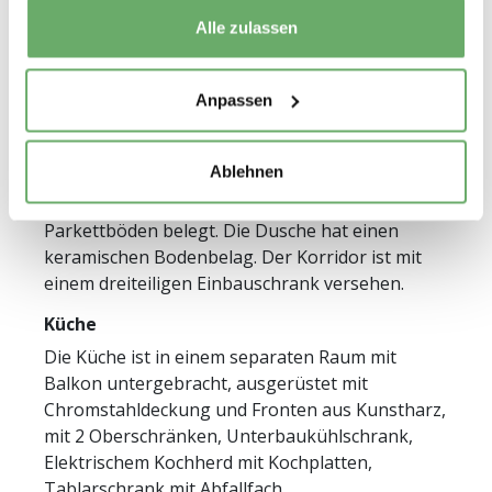
Alle zulassen
Wohnungsbeschrieb
Anpassen
Ausstattung
Ablehnen
Das Wohn- und Schlafzimmer ist mit
Parkettböden belegt. Die Dusche hat einen
keramischen Bodenbelag. Der Korridor ist mit
einem dreiteiligen Einbauschrank versehen.
Küche
Die Küche ist in einem separaten Raum mit
Balkon untergebracht, ausgerüstet mit
Chromstahldeckung und Fronten aus Kunstharz,
mit 2 Oberschränken, Unterbaukühlschrank,
Elektrischem Kochherd mit Kochplatten,
Tablarschrank mit Abfallfach.