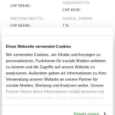
NEBENKOSTEN
CHF 599.00.-
CHF 65.00.-
MIETZINS BRUTTO
ANZAHL ZIMMER
CHF 664.00.-
1 ½
FLÄCHE
WOHNGESCHOSS
32m2
7.
Diese Webseite verwendet Cookies
ANZAHL
PFLICHTANTEILKAPITAL
WOHNGESCHOSSE
UNVERZINST
Wir verwenden Cookies, um Inhalte und Anzeigen zu
personalisieren, Funktionen für soziale Medien anbieten
10
CHF 1800.-
zu können und die Zugriffe auf unsere Website zu
ERSTELLUNGSJAHR
LETZTE RENOVATION
analysieren. Außerdem geben wir Informationen zu Ihrer
1972
2018
Verwendung unserer Website an unsere Partner für
GESCHIRRSPÜLER
WOHNUNG MIT LIFT
soziale Medien, Werbung und Analysen weiter. Unsere
Partner führen diese Informationen möglicherweise mit
Nein
Ja
weiteren Daten zusammen, die Sie ihnen bereitgestellt
ROLLSTUHLGÄNGIGE
haben oder die sie im Rahmen Ihrer Nutzung der Dienste
WOHNUNG
gesammelt haben.
Nein
Details zeigen