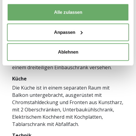
Alle zulassen
Wohnungsbeschrieb
Anpassen
Ausstattung
Das Wohn- und Schlafzimmer ist mit
Parkettböden belegt. Die Dusche hat einen
Ablehnen
keramischen Bodenbelag. Der Korridor ist mit
einem dreiteiligen Einbauschrank versehen.
Küche
Die Küche ist in einem separaten Raum mit
Balkon untergebracht, ausgerüstet mit
Chromstahldeckung und Fronten aus Kunstharz,
mit 2 Oberschränken, Unterbaukühlschrank,
Elektrischem Kochherd mit Kochplatten,
Tablarschrank mit Abfallfach.
Technik