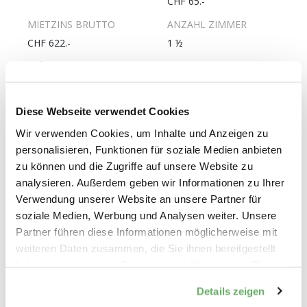
CHF 65.-
MIETZINS BRUTTO
ANZAHL ZIMMER
CHF 622.-
1 ½
FLÄCHE
WOHNGESCHOSS
33m2
1.
ANZAHL
PFLICHTANTEILKAPITAL
Diese Webseite verwendet Cookies
WOHNGESCHOSSE
UNVERZINST
Wir verwenden Cookies, um Inhalte und Anzeigen zu
10
CHF 1800.-
personalisieren, Funktionen für soziale Medien anbieten
ERSTELLUNGSJAHR
LETZTE RENOVATION
zu können und die Zugriffe auf unsere Website zu
1972
2018
analysieren. Außerdem geben wir Informationen zu Ihrer
Verwendung unserer Website an unsere Partner für
GESCHIRRSPÜLER
WOHNUNG MIT LIFT
soziale Medien, Werbung und Analysen weiter. Unsere
Nein
Ja
Partner führen diese Informationen möglicherweise mit
ROLLSTUHLGÄNGIGE
weiteren Daten zusammen, die Sie ihnen bereitgestellt
WOHNUNG
haben oder die sie im Rahmen Ihrer Nutzung der Dienste
Nein
gesammelt haben.
Details zeigen