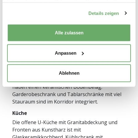
haben oder die sie im Rahmen Ihrer Nutzung der Dienste
gesammelt haben.
Details zeigen
Wohnungsbeschrieb
Alle zulassen
Ausstattung
Anpassen
Durch die grosszügige Fensterfront gegen
Südwesten dringt viel Licht in das Wohn-
/Esszimmer ein. Der Boden in den Zimmern ist
Ablehnen
mit Parkett belegt. Die Nasszellen und die Küche
haben einen keramischen Bodenbelag.
Garderobeschrank und Tablarschränke mit viel
Stauraum sind im Korridor integriert.
Küche
Die offene U-Küche mit Granitabdeckung und
Fronten aus Kunstharz ist mit
Glaskeramikkochherd, Kühlschrank mit