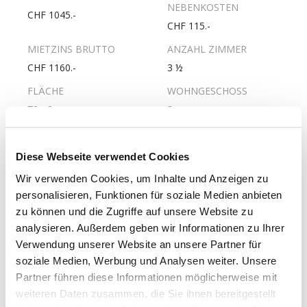
NEBENKOSTEN
CHF 1045.-
CHF 115.-
MIETZINS BRUTTO
ANZAHL ZIMMER
CHF 1160.-
3 ½
FLÄCHE
WOHNGESCHOSS
72m2
3.
ANZAHL
PFLICHTANTEILKAPITAL
WOHNGESCHOSSE
UNVERZINST
Diese Webseite verwendet Cookies
4
CHF 2800.-
Wir verwenden Cookies, um Inhalte und Anzeigen zu
ERSTELLUNGSJAHR
LETZTE RENOVATION
personalisieren, Funktionen für soziale Medien anbieten
1972
2018
zu können und die Zugriffe auf unsere Website zu
GESCHIRRSPÜLER
WOHNUNG MIT LIFT
analysieren. Außerdem geben wir Informationen zu Ihrer
Verwendung unserer Website an unsere Partner für
Ja
Nein
soziale Medien, Werbung und Analysen weiter. Unsere
ROLLSTUHLGÄNGIGE
Partner führen diese Informationen möglicherweise mit
WOHNUNG
weiteren Daten zusammen, die Sie ihnen bereitgestellt
Nein