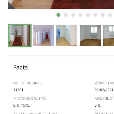
Facts
OBJEKTNUMMER
VERMIETBA
11301
01/02/2021
MIETZINS BRUTTO
ANZAHL Z
CHF 1515.-
5 ½
ANZAHL WOHNGESCHOSSE
PFLICHTAN