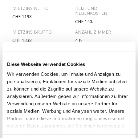
MIETZINS NETTO
HEIZ- UND
NEBENKOSTEN
CHF 1198.-
CHF 140.-
MIETZINS BRUTTO
ANZAHL ZIMMER
CHF 1338.-
4 ½
FLÄCHE
WOHNGESCHOSS
96m2
3.
Diese Webseite verwendet Cookies
ANZAHL
PFLICHTANTEILKAPITAL
Wir verwenden Cookies, um Inhalte und Anzeigen zu
WOHNGESCHOSSE
UNVERZINST
personalisieren, Funktionen für soziale Medien anbieten
4
CHF 3000.-
zu können und die Zugriffe auf unsere Website zu
ERSTELLUNGSJAHR
LETZTE RENOVATION
analysieren. Außerdem geben wir Informationen zu Ihrer
1970
1970
Verwendung unserer Website an unsere Partner für
soziale Medien, Werbung und Analysen weiter. Unsere
GESCHIRRSPÜLER
WOHNUNG MIT LIFT
Partner führen diese Informationen möglicherweise mit
Ja
Nein
weiteren Daten zusammen, die Sie ihnen bereitgestellt
ROLLSTUHLGÄNGIGE
haben oder die sie im Rahmen Ihrer Nutzung der Dienste
WOHNUNG